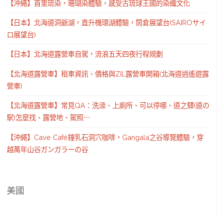
【沖繩】首里琉染，珊瑚染體驗，感受古琉球王國的染織文化
【日本】北海道洞爺湖，直升機環湖體驗，筒倉展望台(SAIROサイ
ロ展望台)
【日本】北海道露營車自駕，流浪五天四夜行程規劃
【北海道露營車】租車資訊、價格與ZIL露營車開箱(北海道逍遙遊露
營車)
【北海道露營車】常見QA：洗澡、上廁所、可以停哪、道之驛(道の
駅)怎麼找、露營地、駕照⋯
【沖繩】Cave Café鐘乳石洞穴咖啡，Gangala之谷導覽體驗，穿
越萬年山谷ガンガラーの谷
美國