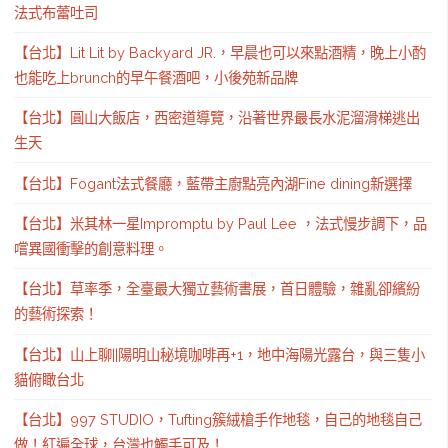
法式布蕾吐司
【台北】Lit Lit by Backyard JR.，早晨也可以來點酒精，晚上小酌
也能吃上brunch的早午餐酒吧，小後苑新品牌
【台北】圓山大飯店，西密道導覽，沿著世界最長水泥溜滑梯逃出
生天
【台北】Fogant法式餐廳，藍帶主廚點亮內湖Fine dining新選擇
【台北】米其林一星Impromptu by Paul Lee ，法式慢步調下，品
嚐異國衝擊的創意料理。
【台北】草率季，全臺最大獨立藝術書展，首日體驗，雜亂卻繽紛
的藝術探索！
【台北】山上聊||陽明山秘境咖啡再+1，地中海陽光露台，與三隻小
貓俯瞰台北
【台北】997 STUDIO，Tufting簇絨槍手作地毯，自己的地毯自己
做！紅遍全球，台灣也觸手可及！