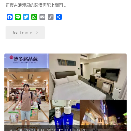
正復古浪漫風的裝潢再配上關門 …
燃
F
L
T
W
E
C
分
a
i
w
h
m
o
享
著
c
n
i
a
a
p
"【福
Read more
e
e
t
t
i
y
火
b
t
s
l
L
岡
o
e
A
i
焰
o
r
p
n
｜
k
p
k
的
門
起
司
司
港】
半
MILKHALL
熟
MOJIKO，
蛋