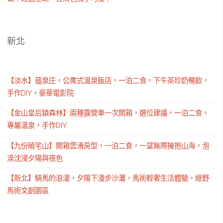
新北
【淡水】蘊泉庄，公寓式溫泉飯店，一泊二食，下午茶珍奶暢飲，
手作DIY，豪華電影院
【金山皇后鎮森林】兩種露營車一次開箱，選位建議，一泊二食，
專屬溫泉，手作DIY
【九份曉宅山】開箱雲湧房型，一泊二食，一望無際擁抱山海，泡
澡沈浸夕陽與夜色
【新北】騎馬的浪漫，夕陽下漫步沙灘，馬術輕奢生活體驗，綠野
馬術文創園區