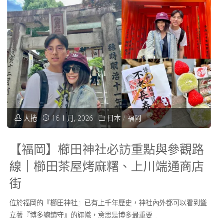
必
閃
做
行
的
程"
5
件
大捲
16 1 月, 2026
日本
/
福岡
事】
日
【福岡】櫛田神社必訪重點與參觀路
本
線｜櫛田茶屋烤麻糬、上川端通商店
街
夜
位於福岡的『櫛田神社』已有上千年歷史，神社內外都可以看到聳
景
立著『博多總鎮守』的旗幟，意思是博多最重要 …