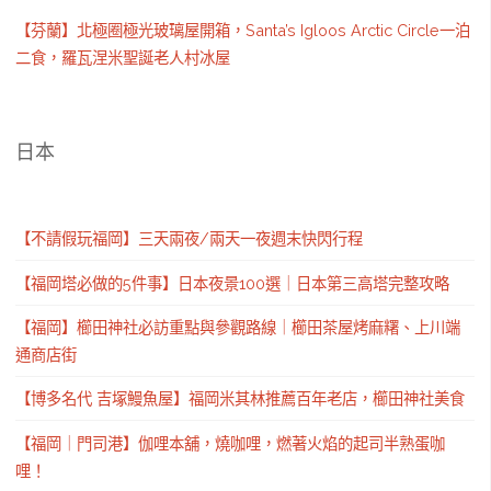
【芬蘭】北極圈極光玻璃屋開箱，Santa’s Igloos Arctic Circle一泊
二食，羅瓦涅米聖誕老人村冰屋
日本
【不請假玩福岡】三天兩夜/兩天一夜週末快閃行程
【福岡塔必做的5件事】日本夜景100選｜日本第三高塔完整攻略
【福岡】櫛田神社必訪重點與參觀路線｜櫛田茶屋烤麻糬、上川端
通商店街
【博多名代 吉塚鰻魚屋】福岡米其林推薦百年老店，櫛田神社美食
【福岡｜門司港】伽哩本舖，燒咖哩，燃著火焰的起司半熟蛋咖
哩！