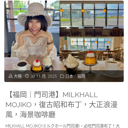
｜
k
p
k
百
門
年
司
老
港】
店，
伽
櫛
哩
田
大捲
30 11 月, 2025
日本
/
福岡
本
神
舖，
【福岡｜門司港】MILKHALL
社
燒
MOJIKO，復古昭和布丁，大正浪漫
美
風，海景咖啡廳
咖
食"
MILKHALL MOJIKO(ミルクホール門司港)，必吃門司港布丁！大
哩，