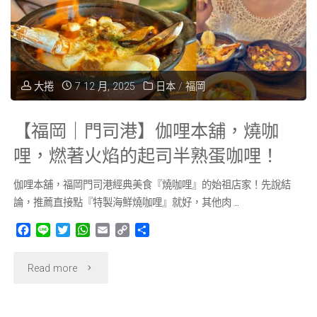
屋
鰻
烤
魚
麻
大捲
7 12 月, 2025
日本
/
福岡
屋】
糬、
福
【福岡｜門司港】伽哩本舖，燒咖
上
岡
哩，燃著火焰的起司半熟蛋咖哩！
川
米
伽哩本舖，福岡門司港經典美食『燒咖哩』的始祖店家！先說結
端
論，推薦直接點『特製海鮮燒咖哩』就好，其他肉 …
其
通
F
L
T
W
E
C
分
林
a
i
w
h
m
o
享
商
c
n
i
a
a
p
"【福
Read more
e
e
t
t
i
y
推
店
b
t
s
l
L
岡
o
e
A
i
薦
街"
o
r
p
n