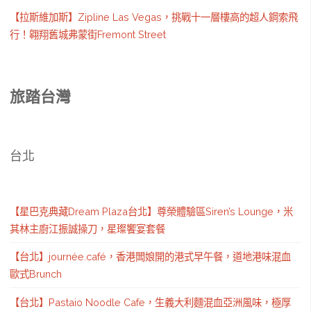
【拉斯維加斯】Zipline Las Vegas，挑戰十一層樓高的超人鋼索飛
行！翱翔舊城弗蒙街Fremont Street
旅踏台灣
台北
【星巴克典藏Dream Plaza台北】尊榮體驗區Siren’s Lounge，米
其林主廚江振誠操刀，星璨饗宴套餐
【台北】journée.café，香港闆娘開的港式早午餐，道地港味混血
歐式Brunch
【台北】Pastaio Noodle Cafe，生義大利麵混血亞洲風味，極厚