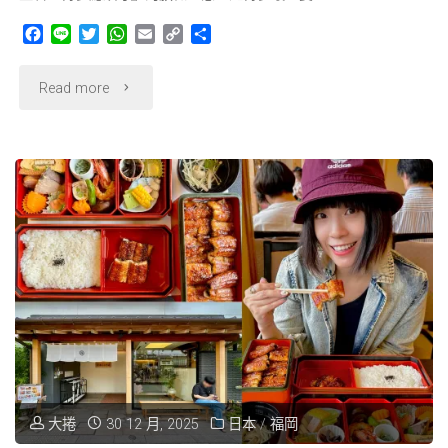
100
F
L
T
W
E
C
分
a
i
w
h
m
o
享
選
c
n
i
a
a
p
"【福
Read more
e
e
t
t
i
y
｜
b
t
s
l
L
岡】
o
e
A
i
日
o
r
p
n
櫛
k
p
k
本
田
第
神
三
社
高
必
塔
訪
完
大捲
30 12 月, 2025
日本
/
福岡
重
整