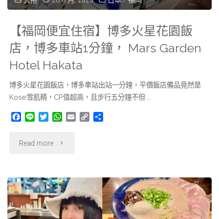
大捲
26 8 月, 2025
日本
/
福岡
復
咖
古
【福岡便宜住宿】博多火星花園飯
哩！"
昭
店，博多車站1分鐘， Mars Garden
Hotel Hakata
和
博多火星花園飯店，博多車站出站一分鐘，平價飯店備品竟然是
布
Kose雪肌精，CP值超高，且步行五分鐘不但 …
丁，
F
L
T
W
E
C
分
a
i
w
h
m
o
享
大
c
n
i
a
a
p
"【福
Read more
e
e
t
t
i
y
正
b
t
s
l
L
岡
o
e
A
i
浪
o
r
p
n
便
k
p
k
漫
宜
風，