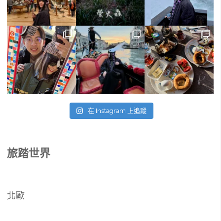
拉
麵
ShinShin、
元
祖
在 Instagram 上追蹤
長
濱
旅踏世界
屋"
北歐