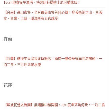
Tsum現身安平漁港，快閃店狂掃迪士尼可愛傢伙！
【台南】森山市集，全台最美市集首日心得！登美術館之山，享美
食、音樂、工藝，滋潤所有五官感受!
宜蘭
【宜蘭】礁溪中天溫泉渡假飯店，兩房一廳豪華家庭套房開箱，一
泊二食，三百坪溫泉水療
花蓮
【煙波花蓮太魯閣】晨曦樓中樓開箱，270度零死角海景，一泊二食