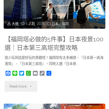
三
天
大捲
1 2 月, 2026
日本
/
福岡
兩
夜/
【福岡塔必做的5件事】日本夜景100
兩
選｜日本第三高塔完整攻略
天
很少玩到這麼好玩的景觀塔！福岡塔有太多稱號，『日本第一高海
濱塔』、『日本第三高塔』，同時入選『日本夜 …
一
F
L
T
W
E
C
分
夜
a
i
w
h
m
o
享
c
n
i
a
a
p
"【福
Read more
e
e
t
t
i
y
週
b
t
s
l
L
岡
o
e
A
i
末
o
r
p
n
塔
k
p
k
快