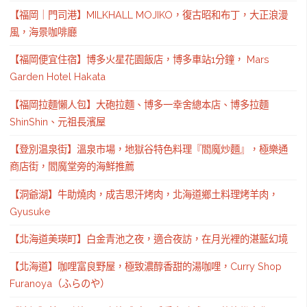
【福岡｜門司港】MILKHALL MOJIKO，復古昭和布丁，大正浪漫
風，海景咖啡廳
【福岡便宜住宿】博多火星花園飯店，博多車站1分鐘， Mars
Garden Hotel Hakata
【福岡拉麵懶人包】大砲拉麵、博多一幸舍總本店、博多拉麵
ShinShin、元祖長濱屋
【登別温泉街】溫泉市場，地獄谷特色料理『閻魔炒麵』，極樂通
商店街，閻魔堂旁的海鮮推薦
【洞爺湖】牛助燒肉，成吉思汗烤肉，北海道鄉土料理烤羊肉，
Gyusuke
【北海道美瑛町】白金青池之夜，適合夜訪，在月光裡的湛藍幻境
【北海道】咖哩富良野屋，極致濃醇香甜的湯咖哩，Curry Shop
Furanoya（ふらのや）