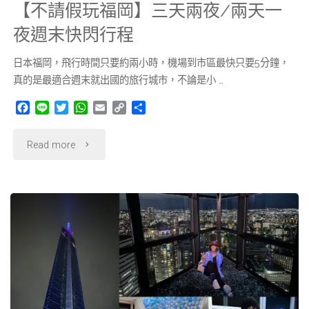
【不請假玩福岡】三天兩夜/兩天一
夜週末快閃行程
日本福岡，飛行時間只要約兩小時，機場到市區最快只要5分鐘，
真的是最適合週末就出國的旅行城市，不論是小 …
F
L
T
W
E
C
分
a
i
w
h
m
o
享
c
n
i
a
a
p
"【不
Read more
e
e
t
t
i
y
b
t
s
l
L
請
o
e
A
i
o
r
p
n
假
k
p
k
玩
福
岡】