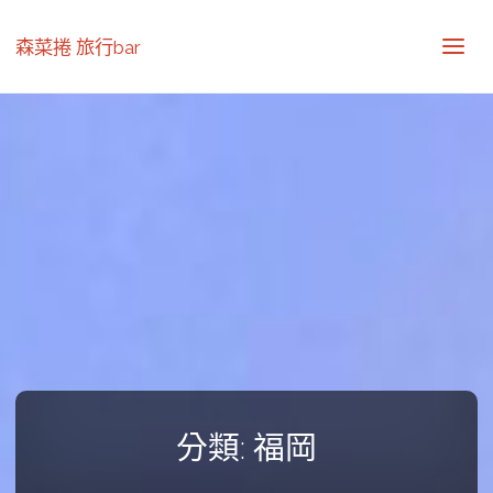
森菜捲 旅行bar
分類:
福岡