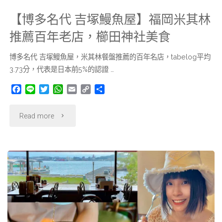
點
【博多名代 吉塚鰻魚屋】福岡米其林
攻
與
推薦百年老店，櫛田神社美食
略"
參
博多名代 吉塚鰻魚屋，米其林餐盤推薦的百年名店，tabelog平均
3.73分，代表是日本前5%的認證 …
觀
F
L
T
W
E
C
分
路
a
i
w
h
m
o
享
c
n
i
a
a
p
"【博
Read more
e
e
t
t
i
y
線
b
t
s
l
L
多
o
e
A
i
｜
o
r
p
n
名
k
p
k
櫛
代
田
吉
茶
塚