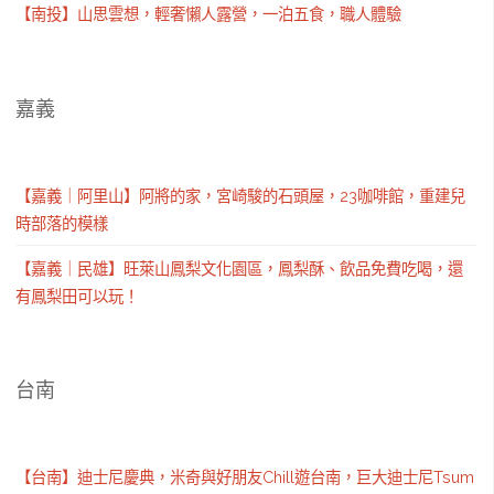
【南投】山思雲想，輕奢懶人露營，一泊五食，職人體驗
嘉義
【嘉義｜阿里山】阿將的家，宮崎駿的石頭屋，23咖啡館，重建兒
時部落的模樣
【嘉義｜民雄】旺萊山鳳梨文化園區，鳳梨酥、飲品免費吃喝，還
有鳳梨田可以玩！
台南
【台南】迪士尼慶典，米奇與好朋友Chill遊台南，巨大迪士尼Tsum