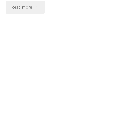
c
n
i
a
a
p
"【福
Read more
e
e
t
t
i
y
多
b
t
s
l
L
岡
o
e
A
i
車
o
r
p
n
拉
k
p
k
站
麵
1
懶
分
人
鐘，
包】
Mars
大
Garden
砲
Hotel
拉
Hakata"