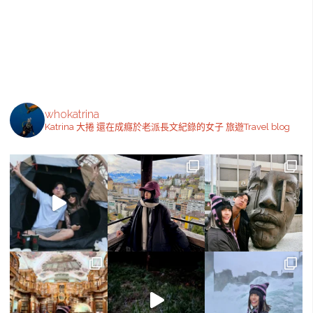
麵、
博
多
一
whokatrina
幸
Katrina 大捲
還在成癮於老派長文紀錄的女子
旅遊Travel blog
舍
總
本
店、
博
多