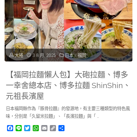
住
海
宿】
景
博
咖
多
啡
大捲
3 8 月, 2025
日本
/
福岡
火
廳"
星
【福岡拉麵懶人包】大砲拉麵、博多
花
一幸舍總本店、博多拉麵 ShinShin、
元祖長濱屋
園
日本福岡縣作為『豚骨拉麵』的發源地，有主要三種類型的特色風
飯
味，分別是「久留米拉麵」、「長濱拉麵」與「 …
店，
F
L
T
W
E
C
分
a
i
w
h
m
o
享
博