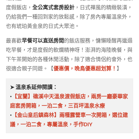
度假飯店，
全公寓式套房設計
，日式禪風的精緻裝潢，
仍給我們一種回到家的放鬆感，除了房內專屬溫泉外，
也有琥珀黃金泉的日式大眾池。
最喜歡
早餐可以直送房間
的飯店服務，慵懶睡醒再邋遢
吃早餐，才是度假的軟爛精神呀！澎湃的海陸晚餐，與
下午茶開始的各種休閒活動，除了適合情侶約會外，也
很適合親子同遊。【
優惠價，晚鳥優惠超划算！
】
➤ 溫泉系延伸閱讀：
•
【宜蘭】礁溪中天溫泉渡假飯店，兩房一廳豪華家
庭套房開箱，一泊二食，三百坪溫泉水療
•
【金山皇后鎮森林】兩種露營車一次開箱，選位建
議，一泊二食，專屬溫泉，手作DIY