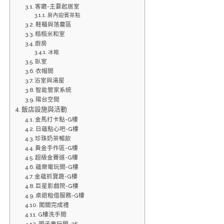
客廳-主要起居室
房內迎賓茶點
鞋櫃與落塵區
榻榻米和室
廚房
冰箱
臥室
衣帽間
浴室與湯屋
智能管家系統
陽台空間
飯店設施與活動
金馬打卡點-G樓
日蘊點心吧-G樓
珍珠奶茶暢飲
黃金手作區-G樓
超級金賽道-G樓
蘊樂電玩間-G樓
金蘊抓寶趣-G樓
巨星影戲院-G樓
桌遊租借服務-G樓
闖關完成禮
G樓洗手間