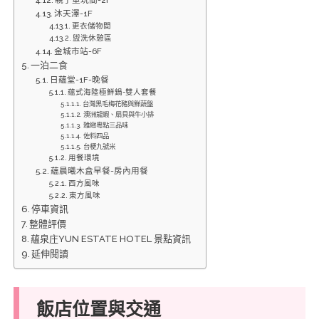
親子童玩間-2F
沐天澤-1F
更衣儲物間
盥洗休憩區
金城市站-6F
一泊二食
日蘊堂-1F-晚餐
蘊式海陸極鮮鍋-雙人套餐
台灣黑毛梅花豬與鮮蔬盤
澳洲龍蝦、扇貝與牛小排
雅緻粵點三品味
佐料四品
台梗九號米
用餐環境
蘊晨曦木盒早餐-房內用餐
西方風味
東方風味
停車資訊
整體評價
蘊泉庄YUN ESTATE HOTEL 景點資訊
延伸閱讀
飯店位置與交通