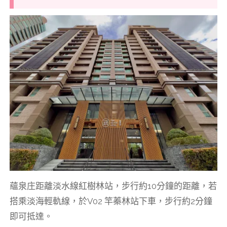
蘊泉庄距離淡水線紅樹林站，步行約10分鐘的距離，若
搭乘淡海輕軌線，於V02 竿蓁林站下車，步行約2分鐘
即可抵達。