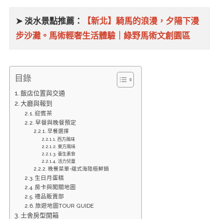
➤ 淡水景點推薦：
【新北】騎馬的浪漫，夕陽下漫
步沙灘。馬術輕奢生活體驗｜綠野馬術文創園區
目錄
飯店位置與交通
大廳與報到
迎賓茶
早餐與晚餐預定
早餐選擇
西方風味
東方風味
養生素食
活力兒童
晚餐菜單-蘊式海陸極鮮鍋
生日月蛋糕
房卡與闖關地圖
禮品販賣部
旅遊地圖TOUR GUIDE
土舍房型開箱