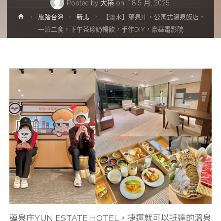
Posted by
大捲
on
18 5 月, 2025
Home
旅踏台灣
新北
【淡水】蘊泉庄，公寓式溫泉飯店，
一泊二食，下午茶珍奶暢飲，手作DIY，豪華電影院
蘊泉庄YUN ESTATE HOTEL，捷運就可以抵達的溫泉